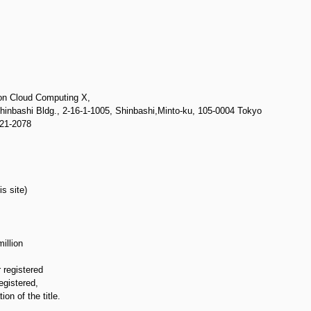
on Cloud Computing X,
shi Bldg., 2-16-1-1005, Shinbashi,Minto-ku, 105-0004 Tokyo
21-2078
s site)
illion
registered
egistered,
on of the title.