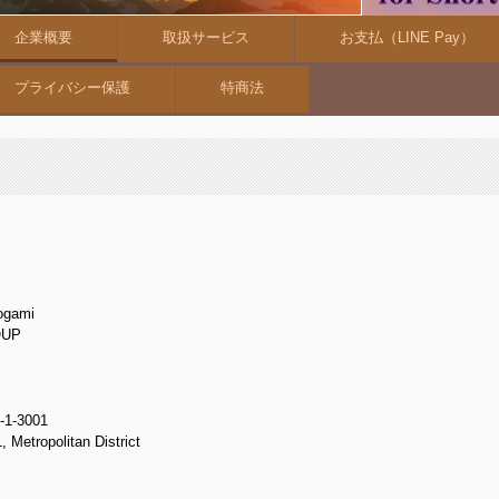
企業概要
取扱サービス
お支払（LINE Pay）
プライバシー保護
特商法
ogami
OUP
5-1-3001
Metropolitan District