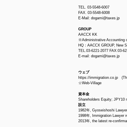
TEL. 03-5548-6007
FAX. 03-5548-6008
E-Mail: dogami@taxes.jp
GROUP
AACCX KK
※Administrative Accounting 
HQ：AACCX GROUP, New Shinba
TEL.03-6221-2077 FAX:03-62
E-mail: dogami@taxes.jp
ウェブ
https://immigration.co.jp (Thi
☆Web-Village
資本金
Shareholders Equity; JPY10 m
設立
1982年, Gyoseishoshi Lawyer 
1998年, Immigration Lawyer r
2013年, the latest re-confirmati